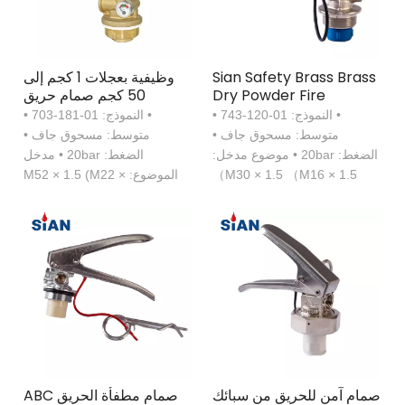
Sian Safety Brass Brass
وظيفية بعجلات 1 كجم إلى
Dry Powder Fire
50 كجم صمام حريق
Firedianer Valve
• النموذج: 01-120-743 •
• النموذج: 01-181-703 •
متوسط: مسحوق جاف •
متوسط: مسحوق جاف •
الضغط: 20bar • موضوع مدخل:
الضغط: 20bar • مدخل
M30 × 1.5 （M16 × 1.5）
الموضوع: M52 × 1.5 (M22 ×
1.5)
صمام آمن للحريق من سبائك
صمام مطفأة الحريق ABC