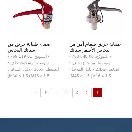
طفاية حريق صمام آمن من
صمام طفاية حريق من
النحاس الأصفر سبائك
سبائك النحاس
النحاس لطفاية حريق
• النموذج: 00-048-708 •
• النموذج: 01-119-755 •
مسحوق جاف
متوسط: مسحوق جاف •
متوسط: مسحوق جاف •
الضغط: 20bar • دليل المدخل:
الضغط: 20bar • دليل المدخل:
M30 × 1.5 (M16 × 1.5)
M45 × 1.5 (M16 × 1.5)
»
6
4
3
2
...
1